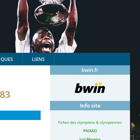
IQUES
LIENS
bwin.fr
83
Info site
Fiches des olympiens & olympiennes
PAIXAO
Iuri Moreira