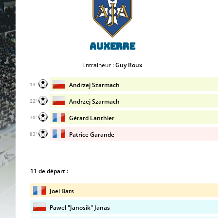
Auxerre
Entraineur :
Guy Roux
Andrzej Szarmach
13'
Andrzej Szarmach
22'
Gérard Lanthier
70'
Patrice Garande
83'
11 de départ :
Joel Bats
Pawel "Janosik" Janas