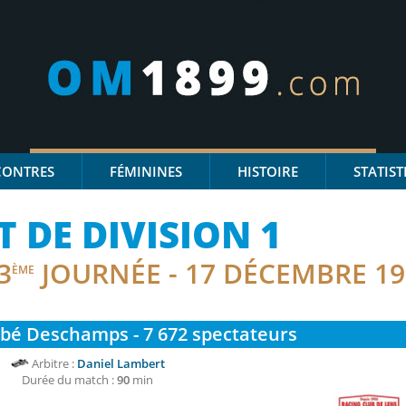
CONTRES
FÉMININES
HISTOIRE
STATIST
DE DIVISION 1
3
JOURNÉE - 17 DÉCEMBRE 19
ÈME
bbé Deschamps - 7 672
spectateurs
Arbitre :
Daniel Lambert
Durée du match :
90
min