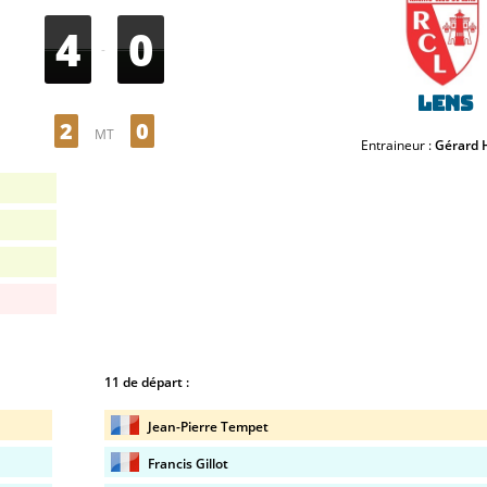
4
0
-
Lens
2
0
MT
Entraineur :
Gérard H
11 de départ :
Jean-Pierre Tempet
Francis Gillot