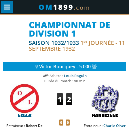
OM
1899
.com
CHAMPIONNAT DE
DIVISION 1
SAISON 1932/1933
1
JOURNÉE - 11
ÈRE
SEPTEMBRE 1932
Victor Boucquey - 5 000
Arbitre :
Louis Raguin
Durée du match :
90
min
1
2
Lille
Marseille
0
0
Entraineur :
Robert De
Entraineur :
Charlie Oliver