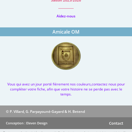
Saison 2025/2026
-------------
Aidez-nous
Amicale OM
Vous qui avez un jour porté fièrement nos couleurs,contactez nous pour
compléter votre fiche, afin que votre histoire ne se perde pas avec le
temps.
© P. Villard, G. Parpayouné-Gayard & H. Betend
Contact
Conception : Eleven Design