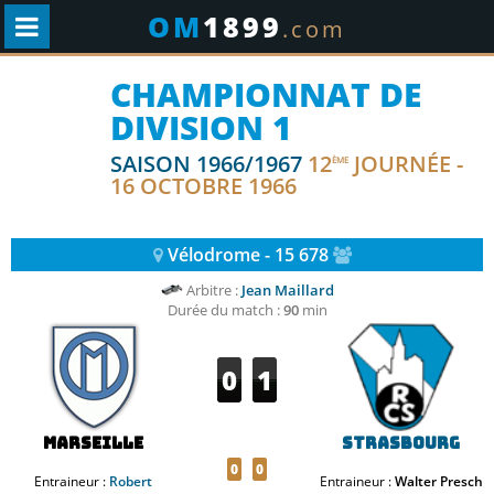
OM
1899
.com
CHAMPIONNAT DE
DIVISION 1
SAISON 1966/1967
12
JOURNÉE -
ÈME
16 OCTOBRE 1966
Vélodrome - 15 678
Arbitre :
Jean Maillard
Durée du match :
90
min
0
1
Marseille
Strasbourg
0
0
Entraineur :
Robert
Entraineur :
Walter Presch