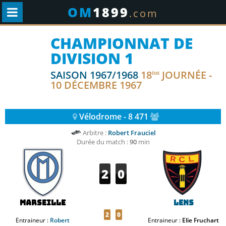
OM
1899
.com
CHAMPIONNAT DE
DIVISION 1
SAISON 1967/1968
18
JOURNÉE -
ÈME
10 DÉCEMBRE 1967
Vélodrome - 8 471
Arbitre :
Robert Frauciel
Durée du match :
90
min
2
0
Marseille
Lens
2
0
Entraineur :
Robert
Entraineur :
Elie Fruchart