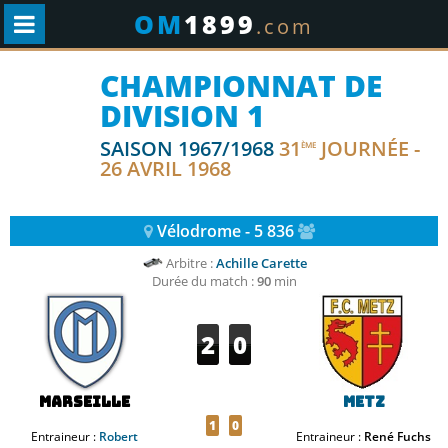
OM
1899
.com
CHAMPIONNAT DE
DIVISION 1
SAISON 1967/1968
31
JOURNÉE -
ÈME
26 AVRIL 1968
Vélodrome - 5 836
Arbitre :
Achille Carette
Durée du match :
90
min
2
0
Marseille
Metz
1
0
Entraineur :
Robert
Entraineur :
René Fuchs