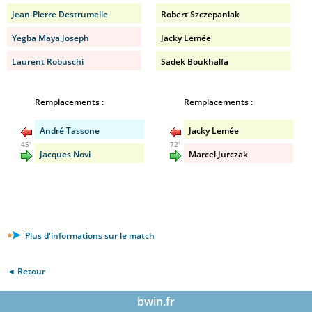
Jean-Pierre Destrumelle
Robert Szczepaniak
Yegba Maya Joseph
Jacky Lemée
Laurent Robuschi
Sadek Boukhalfa
Remplacements :
Remplacements :
André Tassone
Jacky Lemée
45'
72'
Jacques Novi
Marcel Jurczak
Plus d'informations sur le match
◄ Retour
bwin.fr