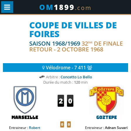
OM
1899
.com
COUPE DE VILLES DE
FOIRES
SAISON 1968/1969
32
DE FINALE
ÈME
RETOUR - 2 OCTOBRE 1968
Vélodrome - 7 411
Arbitre :
Concetto Lo Bello
Durée du match :
120
min
2
0
Marseille
Goztepe
0
0
Entraineur :
Robert
Entraineur :
Adnan Suvari