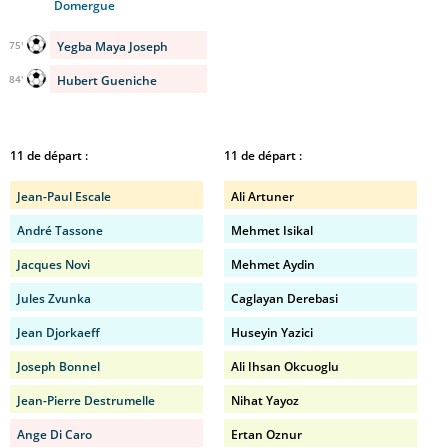
Domergue
Yegba Maya Joseph
75'
Hubert Gueniche
84'
11 de départ :
11 de départ :
Jean-Paul Escale
Ali Artuner
André Tassone
Mehmet Isikal
Jacques Novi
Mehmet Aydin
Jules Zvunka
Caglayan Derebasi
Jean Djorkaeff
Huseyin Yazici
Joseph Bonnel
Ali Ihsan Okcuoglu
Jean-Pierre Destrumelle
Nihat Yayoz
Ange Di Caro
Ertan Oznur