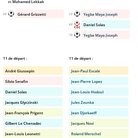
et
Mohamed Lekkak
Gérard Grizzetti
Yegba Maya Joseph
30'
19'
Daniel Solas
49'
Yegba Maya Joseph
78'
11 de départ :
11 de départ :
André Giussepin
Jean-Paul Escale
Silvio Serafin
Jean-Pierre Lopez
Daniel Solas
Jean-Louis Hodoul
Jacques Glyczinski
Jules Zvunka
Jean-François Prigent
Jean Djorkaeff
Gilbert Le Chenadec
Jacques Novi
Jean-Louis Leonetti
Roland Merschel