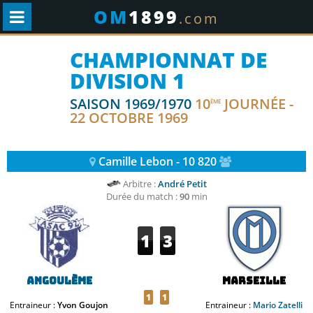
OM
1899
.com
CHAMPIONNAT DE
DIVISION 1
SAISON 1969/1970
10
JOURNÉE -
ÈME
22 OCTOBRE 1969
Camille Lebon - 10 820
Arbitre :
André Petit
Durée du match :
90
min
1
3
Angoulème
Marseille
1
1
Entraineur :
Yvon Goujon
Entraineur :
Mario Zatelli