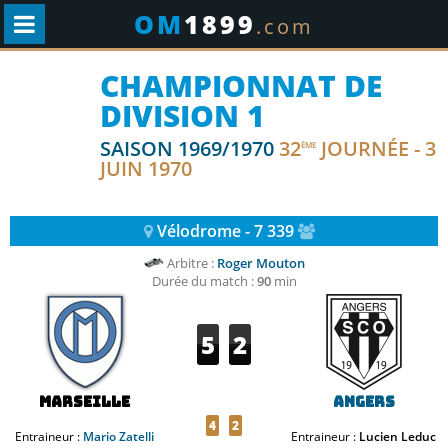
OM
1899
.com
CHAMPIONNAT DE
DIVISION 1
SAISON 1969/1970
32
JOURNÉE - 3
ÈME
JUIN 1970
Vélodrome - 7 339
Arbitre :
Roger Mouton
Durée du match :
90
min
5
2
Marseille
Angers
4
2
Entraineur :
Mario Zatelli
Entraineur :
Lucien Leduc