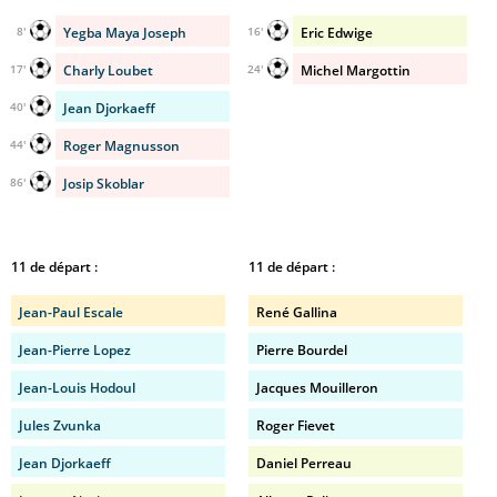
Yegba Maya Joseph
Eric Edwige
8'
16'
Charly Loubet
Michel Margottin
17'
24'
Jean Djorkaeff
40'
Roger Magnusson
44'
Josip Skoblar
86'
11 de départ :
11 de départ :
Jean-Paul Escale
René Gallina
Jean-Pierre Lopez
Pierre Bourdel
Jean-Louis Hodoul
Jacques Mouilleron
Jules Zvunka
Roger Fievet
Jean Djorkaeff
Daniel Perreau