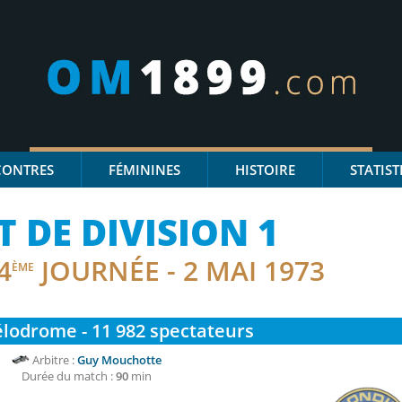
CONTRES
FÉMININES
HISTOIRE
STATIST
DE DIVISION 1
4
JOURNÉE - 2 MAI 1973
ÈME
lodrome - 11 982
spectateurs
Arbitre :
Guy Mouchotte
Durée du match :
90
min