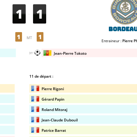
1
1
-
Bordea
1
1
MT
Entraineur :
Pierre P
Jean-Pierre Tokoto
31'
11 de départ :
Pierre Rigoni
Gérard Papin
Roland Mitoraj
Jean-Claude Dubouil
Patrice Barrat