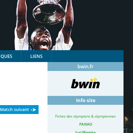
IQUES
LIENS
bwin.fr
Info site
Match suivant
Fiches des olympiens & olympiennes
PAIXAO
Iuri Moreira