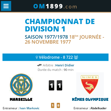
OM
1899
.com
CHAMPIONNAT DE
DIVISION 1
SAISON 1977/1978
18
JOURNÉE -
ÈME
26 NOVEMBRE 1977
Vélodrome - 8 722
Arbitre :
Henri Didier
Durée du match :
90
min
1
1
Marseille
Nîmes Olympique
1
0
Entraineur :
Ivan Markovic
Entraineur :
Abdelkader