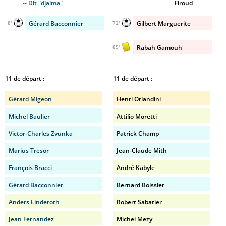
-- Dit "djalma"
Firoud
Gérard Bacconnier
Gilbert Marguerite
8'
72'
Rabah Gamouh
85'
11 de départ :
11 de départ :
Gérard Migeon
Henri Orlandini
Michel Baulier
Attilio Moretti
Victor-Charles Zvunka
Patrick Champ
Marius Tresor
Jean-Claude Mith
François Bracci
André Kabyle
Gérard Bacconnier
Bernard Boissier
Anders Linderoth
Robert Sabatier
Jean Fernandez
Michel Mezy