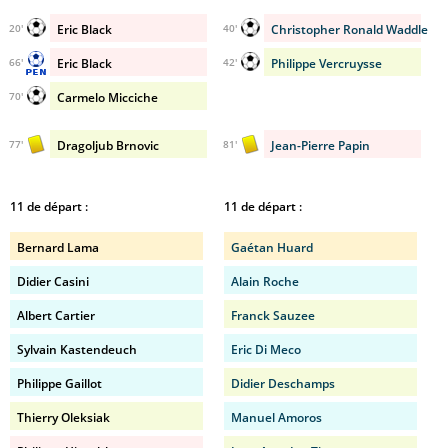
Eric Black
Christopher Ronald Waddle
20'
40'
Eric Black
Philippe Vercruysse
66'
42'
Carmelo Micciche
70'
Dragoljub Brnovic
Jean-Pierre Papin
77'
81'
11 de départ :
11 de départ :
Bernard Lama
Gaétan Huard
Didier Casini
Alain Roche
Albert Cartier
Franck Sauzee
Sylvain Kastendeuch
Eric Di Meco
Philippe Gaillot
Didier Deschamps
Thierry Oleksiak
Manuel Amoros