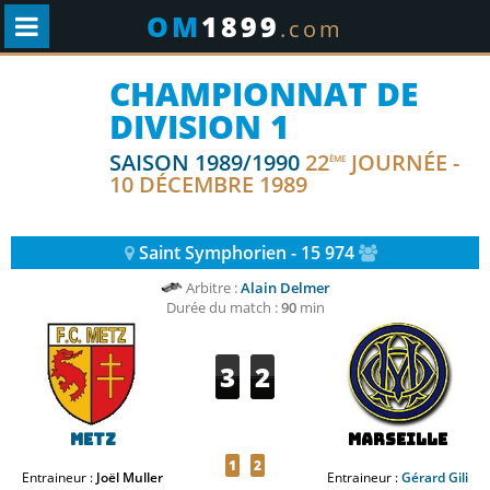
OM
1899
.com
CHAMPIONNAT DE
DIVISION 1
SAISON 1989/1990
22
JOURNÉE -
ÈME
10 DÉCEMBRE 1989
Saint Symphorien - 15 974
Arbitre :
Alain Delmer
Durée du match :
90
min
3
2
Metz
Marseille
1
2
Entraineur :
Joël Muller
Entraineur :
Gérard Gili