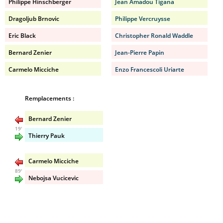
Philippe Hinschberger
Jean Amadou Tigana
Dragoljub Brnovic
Philippe Vercruysse
Eric Black
Christopher Ronald Waddle
Bernard Zenier
Jean-Pierre Papin
Carmelo Micciche
Enzo Francescoli Uriarte
Remplacements :
Bernard Zenier
19'
Thierry Pauk
Carmelo Micciche
89'
Nebojsa Vucicevic