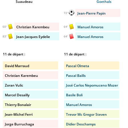
Suaudeau
Goethals
Jean-Pierre Papin
72'
Christian Karembeu
Manuel Amoros
60'
64'
Jean-Jacques Eydelie
Manuel Amoros
83'
64'
11 de départ :
11 de départ :
David Marraud
Pascal Olmeta
Christian Karembeu
Pascal Baills
Zoran Vulic
José Carlos Nepomuceno Mozer
Marcel Desailly
Basile Boli
Thierry Bonalair
Manuel Amoros
Jean-Michel Ferri
Trevor Mc Gregor Steven
Jorge Burruchaga
Didier Deschamps