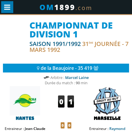
OM
1899
.com
CHAMPIONNAT DE
DIVISION 1
SAISON 1991/1992
31
JOURNÉE - 7
ÈME
MARS 1992
de la Beaujoire - 35 419
Arbitre :
Marcel Laine
Durée du match :
90
min
0
1
Nantes
Marseille
0
0
Entraineur :
Jean-Claude
Entraineur :
Raymond