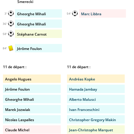
Smerecki
Gheorghe Mihali
Marc Libbra
3'
54'
Gheorghe Mihali
36'
Stéphane Carnot
58'
Jérôme Foulon
84'
11 de départ :
11 de départ :
Angelo Hugues
Andréas Kopke
Jérôme Foulon
Hamada Jambay
Gheorghe Mihali
Alberto Malusci
Marek Jozwiak
Ivan Franceschini
Nicolas Laspalles
Christopher Gregory Makin
Claude Michel
Jean-Christophe Marquet