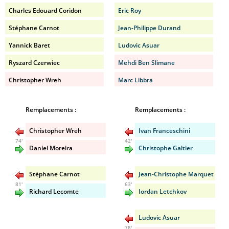
Charles Edouard Coridon
Eric Roy
Stéphane Carnot
Jean-Philippe Durand
Yannick Baret
Ludovic Asuar
Ryszard Czerwiec
Mehdi Ben Slimane
Christopher Wreh
Marc Libbra
Remplacements :
Remplacements :
Christopher Wreh
Ivan Franceschini
74'
42'
Daniel Moreira
Christophe Galtier
Stéphane Carnot
Jean-Christophe Marquet
81'
63'
Richard Lecomte
Iordan Letchkov
Ludovic Asuar
78'