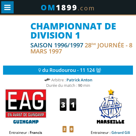
OM
1899
.com
CHAMPIONNAT DE
DIVISION 1
SAISON 1996/1997
28
JOURNÉE - 8
ÈME
MARS 1997
du Roudourou - 11 124
Arbitre :
Patrick Anton
Durée du match :
90
min
3
1
Guingamp
Marseille
2
0
Entraineur :
Francis
Entraineur :
Gérard Gili