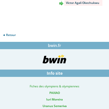
Victor Agali Okechukwu
◄ Retour
bwin.fr
Info site
Fiches des olympiens & olympiennes
PAIXAO
Iuri Moreira
Uranus Semeriva