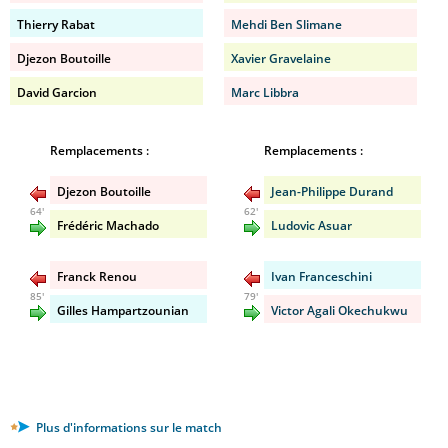
Thierry Rabat
Mehdi Ben Slimane
Djezon Boutoille
Xavier Gravelaine
David Garcion
Marc Libbra
Remplacements :
Remplacements :
Djezon Boutoille
Jean-Philippe Durand
64'
62'
Frédéric Machado
Ludovic Asuar
Franck Renou
Ivan Franceschini
85'
79'
Gilles Hampartzounian
Victor Agali Okechukwu
Plus d'informations sur le match