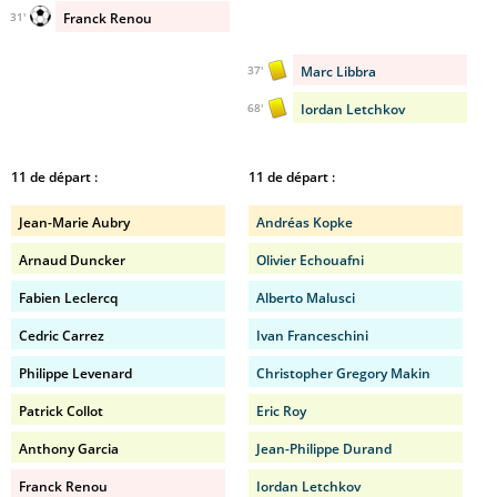
Franck Renou
31'
Marc Libbra
37'
Iordan Letchkov
68'
11 de départ :
11 de départ :
Jean-Marie Aubry
Andréas Kopke
Arnaud Duncker
Olivier Echouafni
Fabien Leclercq
Alberto Malusci
Cedric Carrez
Ivan Franceschini
Philippe Levenard
Christopher Gregory Makin
Patrick Collot
Eric Roy
Anthony Garcia
Jean-Philippe Durand
Franck Renou
Iordan Letchkov