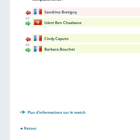
Sandrine Bretigny
83'
Islem Ben Chaabane
Cindy Caputo
88'
Barbara Bouchet
Plus d'informations sur le match
◄ Retour