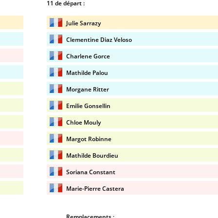
11 de départ :
Julie Sarrazy
Clementine Diaz Veloso
Charlene Gorce
Mathilde Palou
Morgane Ritter
Emilie Gonsellin
Chloe Mouly
Margot Robinne
Mathilde Bourdieu
Soriana Constant
Marie-Pierre Castera
Remplacements :