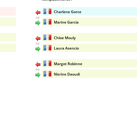
Charlene Gorce
19'
Marine Garcia
Chloe Mouly
75'
Laura Asencio
Margot Robinne
75'
Nisrine Daoudi