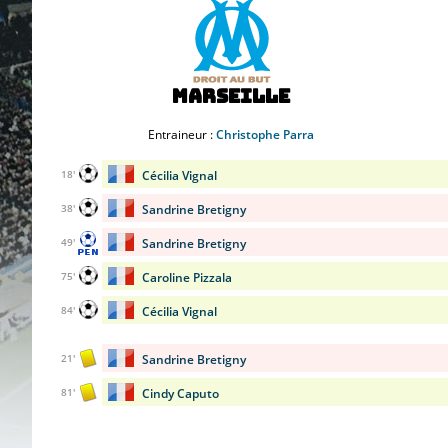
Marseille
Entraineur :
Christophe Parra
Cécilia Vignal
18'
Sandrine Bretigny
38'
Sandrine Bretigny
49'
Caroline Pizzala
75'
Cécilia Vignal
84'
Sandrine Bretigny
21'
Cindy Caputo
81'