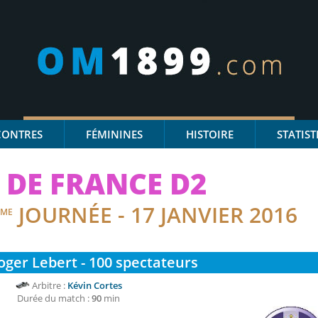
CONTRES
FÉMININES
HISTOIRE
STATIST
DE FRANCE D2
JOURNÉE - 17 JANVIER 2016
ÈME
ger Lebert - 100
spectateurs
Arbitre :
Kévin Cortes
Durée du match :
90
min