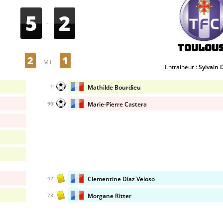
5
2
-
Toulou
2
1
MT
Entraineur :
Sylvain 
Mathilde Bourdieu
1'
Marie-Pierre Castera
90'
Clementine Diaz Veloso
42'
Morgane Ritter
73'