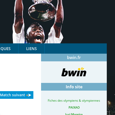
IQUES
LIENS
bwin.fr
Info site
Match suivant
Fiches des olympiens & olympiennes
PAIXAO
Iuri Moreira