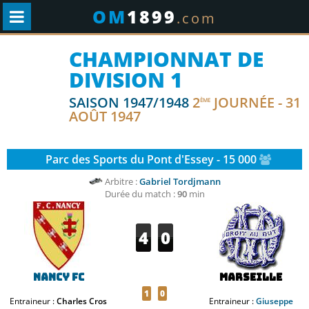
OM
1899
.com
CHAMPIONNAT DE
DIVISION 1
SAISON 1947/1948
2
JOURNÉE - 31
ÈME
AOÛT 1947
Parc des Sports du Pont d'Essey - 15 000
Arbitre :
Gabriel Tordjmann
Durée du match :
90
min
4
0
Nancy FC
Marseille
1
0
Entraineur :
Charles Cros
Entraineur :
Giuseppe