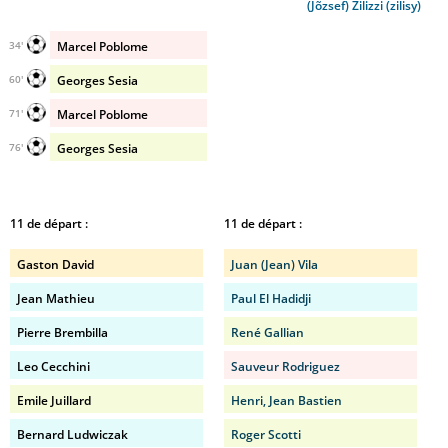
(Jõzsef) Zilizzi (zilisy)
Marcel Poblome
34'
Georges Sesia
60'
Marcel Poblome
71'
Georges Sesia
76'
11 de départ :
11 de départ :
Gaston David
Juan (Jean) Vila
Jean Mathieu
Paul El Hadidji
Pierre Brembilla
René Gallian
Leo Cecchini
Sauveur Rodriguez
Emile Juillard
Henri, Jean Bastien
Bernard Ludwiczak
Roger Scotti