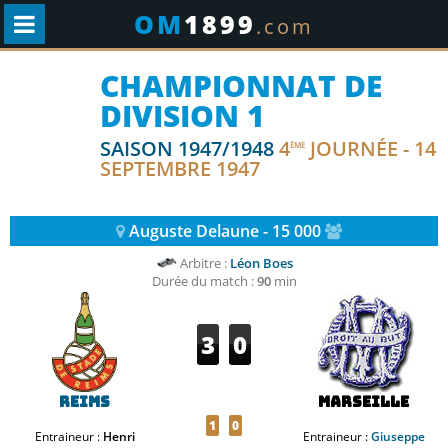
OM
1899
.com
CHAMPIONNAT DE
DIVISION 1
SAISON 1947/1948
4
JOURNÉE - 14
ÈME
SEPTEMBRE 1947
Auguste Delaune - 15 000
Arbitre :
Léon Boes
Durée du match :
90
min
3
0
Reims
Marseille
1
0
Entraineur :
Henri
Entraineur :
Giuseppe