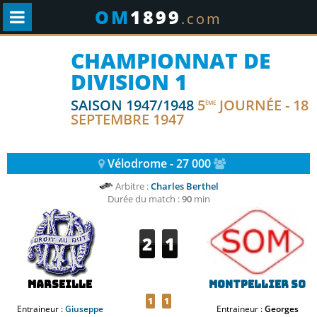
OM
1899
.com
CHAMPIONNAT DE
DIVISION 1
SAISON 1947/1948
5
JOURNÉE - 18
ÈME
SEPTEMBRE 1947
Vélodrome - 27 000
Arbitre :
Charles Berthel
Durée du match :
90
min
2
1
Marseille
Montpellier SO
1
1
Entraineur :
Giuseppe
Entraineur :
Georges