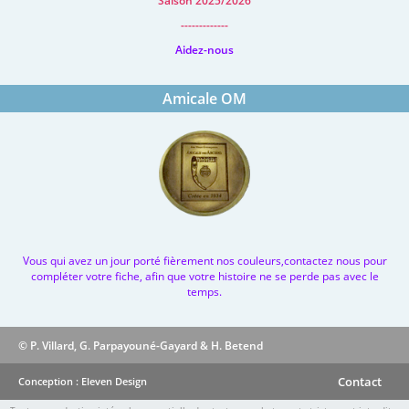
Saison 2025/2026
-------------
Aidez-nous
Amicale OM
Vous qui avez un jour porté fièrement nos couleurs,contactez nous pour
compléter votre fiche, afin que votre histoire ne se perde pas avec le
temps.
© P. Villard, G. Parpayouné-Gayard & H. Betend
Contact
Conception : Eleven Design