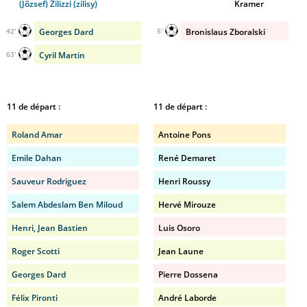
(Jõzsef) Zilizzi (zilisy)
Kramer
Georges Dard
Bronislaus Zboralski
42'
5'
Cyril Martin
63'
11 de départ :
11 de départ :
Roland Amar
Antoine Pons
Emile Dahan
René Demaret
Sauveur Rodriguez
Henri Roussy
Salem Abdeslam Ben Miloud
Hervé Mirouze
Henri, Jean Bastien
Luis Osoro
Roger Scotti
Jean Laune
Georges Dard
Pierre Dossena
Félix Pironti
André Laborde