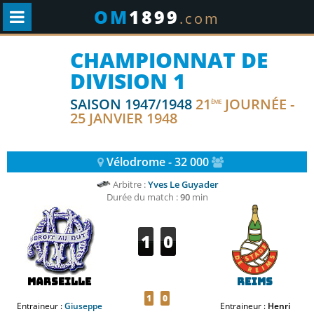
OM
1899
.com
CHAMPIONNAT DE
DIVISION 1
SAISON 1947/1948
21
JOURNÉE -
ÈME
25 JANVIER 1948
Vélodrome - 32 000
Arbitre :
Yves Le Guyader
Durée du match :
90
min
1
0
Marseille
Reims
1
0
Entraineur :
Giuseppe
Entraineur :
Henri