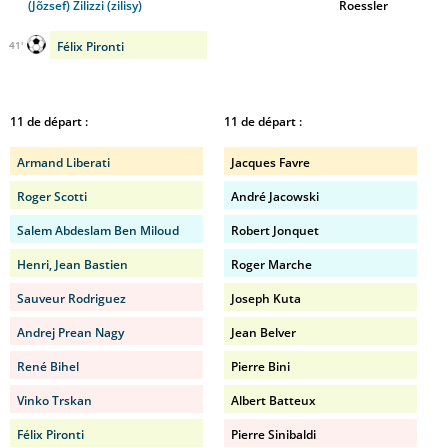
(Jõzsef) Zilizzi (zilisy)
Roessler
Félix Pironti
41'
11 de départ :
11 de départ :
Armand Liberati
Jacques Favre
Roger Scotti
André Jacowski
Salem Abdeslam Ben Miloud
Robert Jonquet
Henri, Jean Bastien
Roger Marche
Sauveur Rodriguez
Joseph Kuta
Andrej Prean Nagy
Jean Belver
René Bihel
Pierre Bini
Vinko Trskan
Albert Batteux
Félix Pironti
Pierre Sinibaldi