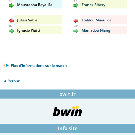
84'
61'
Moustapha Bayal Sall
Franck Ribery
Julien Sable
Toifilou Maoulida
87'
70'
Ignacio Piatti
Mamadou Niang
Plus d'informations sur le match
◄ Retour
bwin.fr
Info site