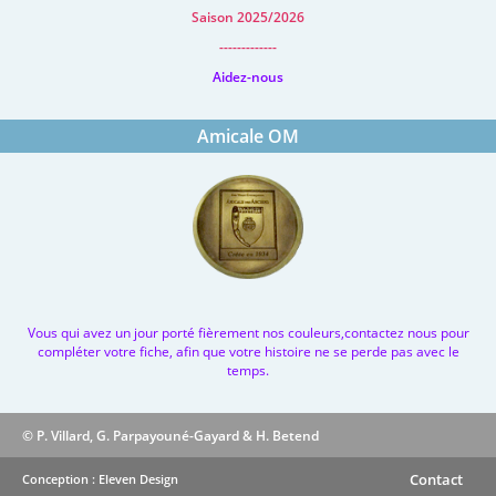
Saison 2025/2026
-------------
Aidez-nous
Amicale OM
Vous qui avez un jour porté fièrement nos couleurs,contactez nous pour
compléter votre fiche, afin que votre histoire ne se perde pas avec le
temps.
© P. Villard, G. Parpayouné-Gayard & H. Betend
Contact
Conception : Eleven Design