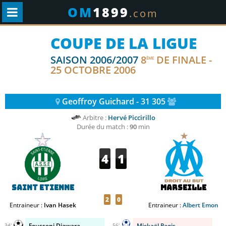
OM
1899
.com
COUPE DE LA LIGUE
SAISON 2006/2007
8
DE FINALE -
ÈME
25 OCTOBRE 2006
Geoffroy Guichard - 31 305
Arbitre :
Hervé Piccirillo
Durée du match :
90
min
4
1
Saint Etienne
Marseille
2
0
Entraineur :
Ivan Hasek
Entraineur :
Albert Emon
Fousseni Diawara
Mickaël Pagis
34'
56'