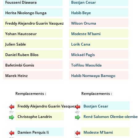
Fousseni Diawara
Bostjan Cesar
Herita Nkolongo Ilunga
Habib Beye
Freddy Alejandro Guarin Vasquez
Wilson Oruma
Yohan Hautcoeur
Modeste M'bami
Julien Sable
Lorik Cana
Daniel Ruben Bilos
Mickaël Pagis
Bafetimbi Gomis
Toifilou Maoulida
Marek Heinz
Habib Nomwaya Bamogo
Remplacements :
Remplacements :
Freddy Alejandro Guarin Vasquez
Bostjan Cesar
71'
45'
Christophe Landrin
René Salomon Olembe-olembe
Damien Perquis Ii
Modeste M'bami