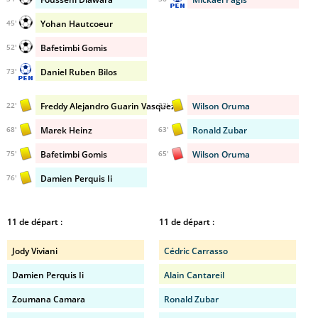
Yohan Hautcoeur
45'
Bafetimbi Gomis
52'
Daniel Ruben Bilos
73'
Freddy Alejandro Guarin Vasquez
Wilson Oruma
22'
33'
Marek Heinz
Ronald Zubar
68'
63'
Bafetimbi Gomis
Wilson Oruma
75'
65'
Damien Perquis Ii
76'
11 de départ :
11 de départ :
Jody Viviani
Cédric Carrasso
Damien Perquis Ii
Alain Cantareil
Zoumana Camara
Ronald Zubar