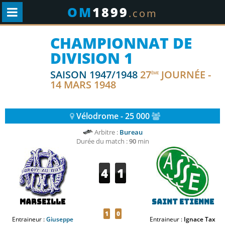
OM
1899
.com
CHAMPIONNAT DE
DIVISION 1
SAISON 1947/1948
27
JOURNÉE -
ÈME
14 MARS 1948
Vélodrome - 25 000
Arbitre :
Bureau
Durée du match :
90
min
4
1
Marseille
Saint Etienne
1
0
Entraineur :
Giuseppe
Entraineur :
Ignace Tax