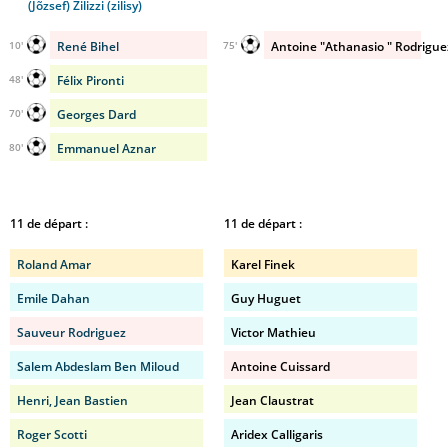
(Jõzsef) Zilizzi (zilisy)
René Bihel
Antoine "Athanasio " Rodrigue
10'
75'
Félix Pironti
48'
Georges Dard
70'
Emmanuel Aznar
80'
11 de départ :
11 de départ :
Roland Amar
Karel Finek
Emile Dahan
Guy Huguet
Sauveur Rodriguez
Victor Mathieu
Salem Abdeslam Ben Miloud
Antoine Cuissard
Henri, Jean Bastien
Jean Claustrat
Roger Scotti
Aridex Calligaris