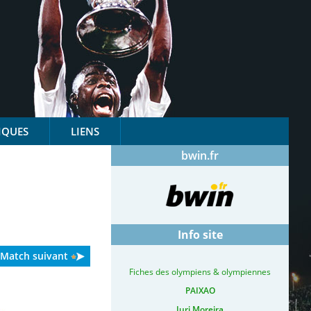
IQUES
LIENS
bwin.fr
Info site
Match suivant
Fiches des olympiens & olympiennes
PAIXAO
Iuri Moreira