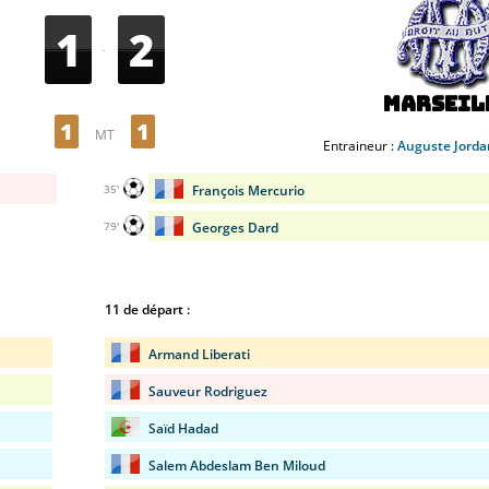
1
2
-
Marseil
1
1
MT
Entraineur :
Auguste Jordan
François Mercurio
35'
Georges Dard
79'
11 de départ :
Armand Liberati
Sauveur Rodriguez
Saïd Hadad
Salem Abdeslam Ben Miloud