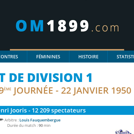
CONTRES
FÉMININES
HISTOIRE
STATIST
DE DIVISION 1
9
JOURNÉE - 22 JANVIER 1950
ÈME
ri Jooris - 12 209
spectateurs
Arbitre :
Louis Fauquembergue
Durée du match :
90
min