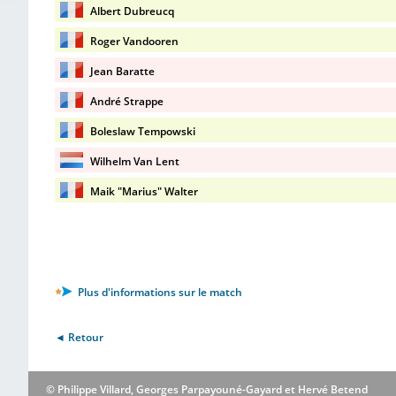
Albert Dubreucq
Roger Vandooren
Jean Baratte
André Strappe
Boleslaw Tempowski
Wilhelm Van Lent
Maik "Marius" Walter
Plus d'informations sur le match
◄ Retour
© Philippe Villard, Georges Parpayouné-Gayard et Hervé Betend