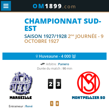
OM
1899
.com
CHAMPIONNAT SUD-
EST
SAISON 1927/1928
2
JOURNÉE - 9
ÈME
OCTOBRE 1927
Huveaune - 4 000
Arbitre :
Panero
Durée du match :
90
min
2
3
Marseille
Montpellier SO
1
0
Entraineur :
René