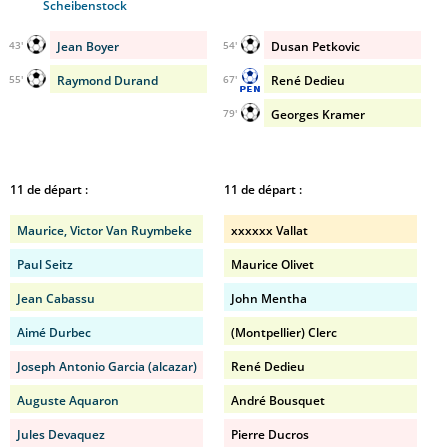
Scheibenstock
Jean Boyer
Dusan Petkovic
43'
54'
Raymond Durand
René Dedieu
55'
67'
Georges Kramer
79'
11 de départ :
11 de départ :
Maurice, Victor Van Ruymbeke
xxxxxx Vallat
Paul Seitz
Maurice Olivet
Jean Cabassu
John Mentha
Aimé Durbec
(Montpellier) Clerc
Joseph Antonio Garcia (alcazar)
René Dedieu
Auguste Aquaron
André Bousquet
Jules Devaquez
Pierre Ducros