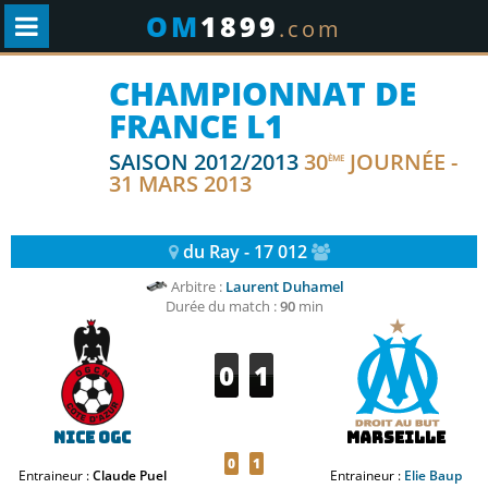
OM
1899
.com
CHAMPIONNAT DE
FRANCE L1
SAISON 2012/2013
30
JOURNÉE -
ÈME
31 MARS 2013
du Ray - 17 012
Arbitre :
Laurent Duhamel
Durée du match :
90
min
0
1
Nice OGC
Marseille
0
1
Entraineur :
Claude Puel
Entraineur :
Elie Baup