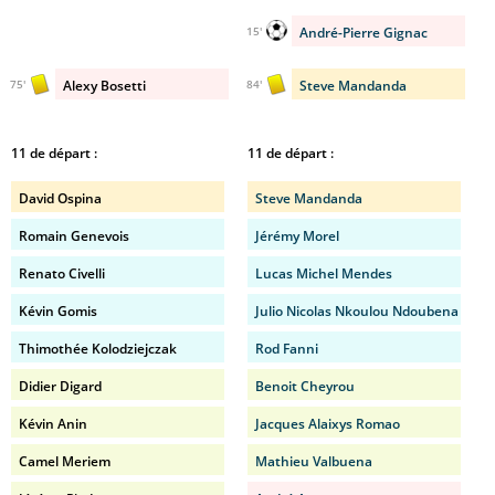
André-Pierre Gignac
15'
Alexy Bosetti
Steve Mandanda
75'
84'
11 de départ :
11 de départ :
David Ospina
Steve Mandanda
Romain Genevois
Jérémy Morel
Renato Civelli
Lucas Michel Mendes
Kévin Gomis
Julio Nicolas Nkoulou Ndoubena
Thimothée Kolodziejczak
Rod Fanni
Didier Digard
Benoit Cheyrou
Kévin Anin
Jacques Alaixys Romao
Camel Meriem
Mathieu Valbuena