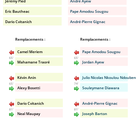
Jérémy Pied
André Ayew
Eric Bautheac
Pape Amodou Sougou
Dario Cvitanich
André-Pierre Gignac
Remplacements :
Remplacements :
Camel Meriem
Pape Amodou Sougou
65'
65'
Mahamane Traoré
Jordan Ayew
Kévin Anin
Julio Nicolas Nkoulou Ndoube
65'
74'
Alexy Bosetti
Souleymane Diawara
Dario Cvitanich
André-Pierre Gignac
81'
81'
Neal Maupay
Joseph Barton