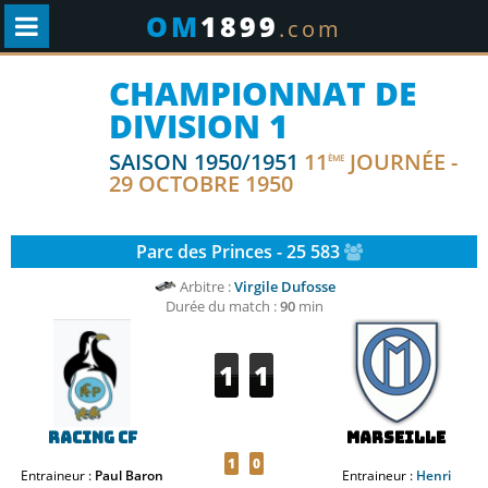
OM
1899
.com
CHAMPIONNAT DE
DIVISION 1
SAISON 1950/1951
11
JOURNÉE -
ÈME
29 OCTOBRE 1950
Parc des Princes - 25 583
Arbitre :
Virgile Dufosse
Durée du match :
90
min
1
1
Racing CF
Marseille
1
0
Entraineur :
Paul Baron
Entraineur :
Henri