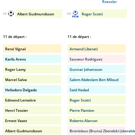
Roessler
Albert Gudmundsson
Roger Scotti
10'
53'
11 de départ :
11 de départ :
René Vignal
Armand Liberati
Karlis Arens
Sauveur Rodriguez
Roger Lamy
Gunnar Johansson
Marcel Salva
Salem Abdeslam Ben Miloud
Heliodoro Delgado
Saïd Hadad
Edmond Lemaitre
Roger Scotti
Henri Tessier
Pierre Flamion
Ernest Vaast
Roberto Alarcon
Albert Gudmundsson
Bronislaus (Bruno) Zboralski (sboralsk