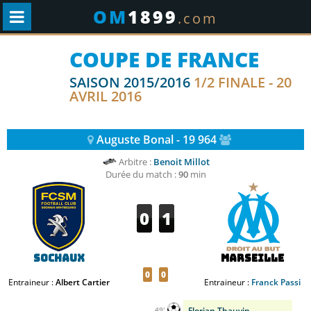
OM
1899
.com
COUPE DE FRANCE
SAISON 2015/2016
1/2 FINALE - 20
AVRIL 2016
Auguste Bonal - 19 964
Arbitre :
Benoit Millot
Durée du match :
90
min
0
1
Sochaux
Marseille
0
0
Entraineur :
Albert Cartier
Entraineur :
Franck Passi
Florian Thauvin
49'