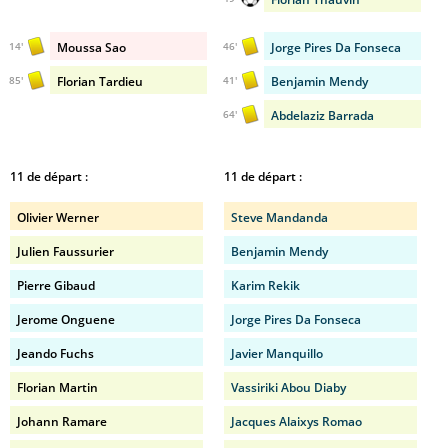
Moussa Sao
Jorge Pires Da Fonseca
14'
46'
Florian Tardieu
Benjamin Mendy
85'
41'
Abdelaziz Barrada
64'
11 de départ :
11 de départ :
Olivier Werner
Steve Mandanda
Julien Faussurier
Benjamin Mendy
Pierre Gibaud
Karim Rekik
Jerome Onguene
Jorge Pires Da Fonseca
Jeando Fuchs
Javier Manquillo
Florian Martin
Vassiriki Abou Diaby
Johann Ramare
Jacques Alaixys Romao