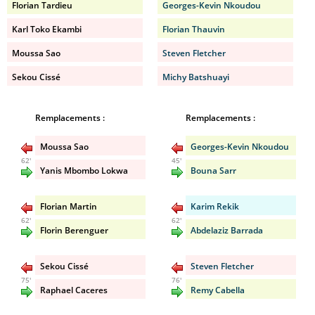
Florian Tardieu
Georges-Kevin Nkoudou
Karl Toko Ekambi
Florian Thauvin
Moussa Sao
Steven Fletcher
Sekou Cissé
Michy Batshuayi
Remplacements :
Remplacements :
Moussa Sao
Georges-Kevin Nkoudou
62'
45'
Yanis Mbombo Lokwa
Bouna Sarr
Florian Martin
Karim Rekik
62'
62'
Florin Berenguer
Abdelaziz Barrada
Sekou Cissé
Steven Fletcher
75'
76'
Raphael Caceres
Remy Cabella