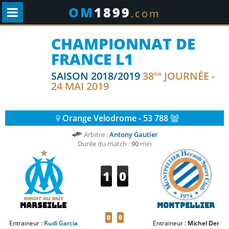
OM
1899
.com
CHAMPIONNAT DE
FRANCE L1
SAISON 2018/2019
38
JOURNÉE -
ÈME
24 MAI 2019
Orange Velodrome - 53 788
Arbitre :
Antony Gautier
Durée du match :
90
min
1
0
Marseille
Montpellier
0
0
Entraineur :
Rudi Garcia
Entraineur :
Michel Der