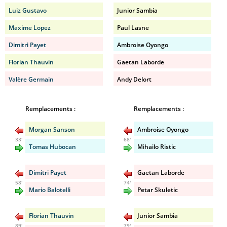
Luiz Gustavo
Junior Sambia
Maxime Lopez
Paul Lasne
Dimitri Payet
Ambroise Oyongo
Florian Thauvin
Gaetan Laborde
Valère Germain
Andy Delort
Remplacements :
Remplacements :
Morgan Sanson
Ambroise Oyongo
33'
68'
Tomas Hubocan
Mihailo Ristic
Dimitri Payet
Gaetan Laborde
58'
74'
Mario Balotelli
Petar Skuletic
Florian Thauvin
Junior Sambia
89'
79'