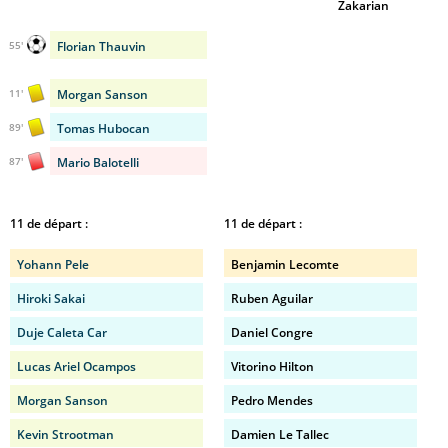
Zakarian
Florian Thauvin
55'
Morgan Sanson
11'
Tomas Hubocan
89'
Mario Balotelli
87'
11 de départ :
11 de départ :
Yohann Pele
Benjamin Lecomte
Hiroki Sakai
Ruben Aguilar
Duje Caleta Car
Daniel Congre
Lucas Ariel Ocampos
Vitorino Hilton
Morgan Sanson
Pedro Mendes
Kevin Strootman
Damien Le Tallec