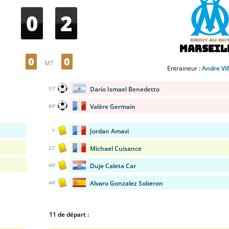
0
2
-
Marseil
0
0
MT
Entraineur :
Andre Vil
Dario Ismael Benedetto
57'
Valère Germain
84'
Jordan Amavi
1'
Michael Cuisance
21'
Duje Caleta Car
40'
Alvaro Gonzalez Soberon
44'
11 de départ :