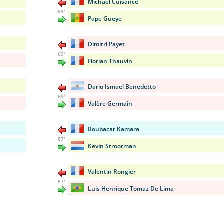
Michael Cuisance
69'
Pape Gueye
Dimitri Payet
69'
Florian Thauvin
Dario Ismael Benedetto
69'
Valère Germain
Boubacar Kamara
87'
Kevin Strootman
Valentin Rongier
87'
Luis Henrique Tomaz De Lima