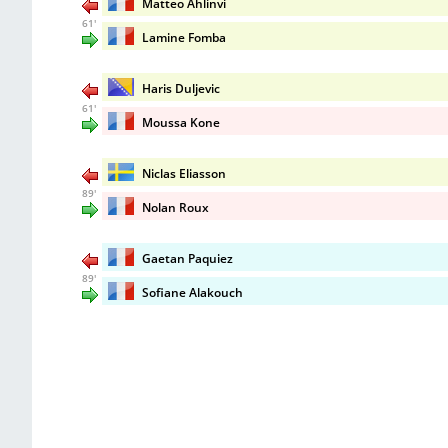
Matteo Ahlinvi
61'
Lamine Fomba
Haris Duljevic
61'
Moussa Kone
Niclas Eliasson
89'
Nolan Roux
Gaetan Paquiez
89'
Sofiane Alakouch