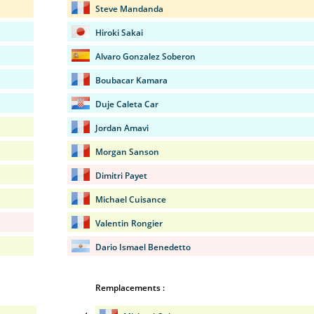
Steve Mandanda
Hiroki Sakai
Alvaro Gonzalez Soberon
Boubacar Kamara
Duje Caleta Car
Jordan Amavi
Morgan Sanson
Dimitri Payet
Michael Cuisance
Valentin Rongier
Dario Ismael Benedetto
Remplacements :