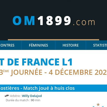
CONTRES
FÉMININES
HISTOIRE
STATIST
 DE FRANCE L1
3
JOURNÉE - 4 DÉCEMBRE 202
ÈME
ostières - Match joué à huis clos
Arbitre :
Willy Delajod
Durée du match :
90
min