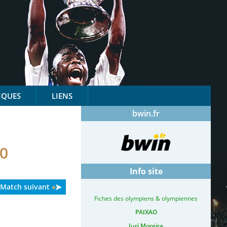
IQUES
LIENS
bwin.fr
0
Info site
Match suivant
Fiches des olympiens & olympiennes
PAIXAO
Iuri Moreira