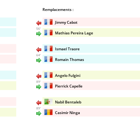
Remplacements :
Jimmy Cabot
56'
Mathias Pereira Lage
Ismael Traore
64'
Romain Thomas
Angelo Fulgini
89'
Pierrick Capelle
Nabil Bentaleb
89'
Casimir Ninga