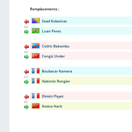
Remplacements :
Sead Kolasinac
64'
Luan Peres
Cedric Bakambu
64'
Cengiz Under
Boubacar Kamara
67'
Valentin Rongier
Dimitri Payet
82'
Amine Harit