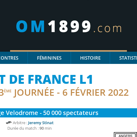
CONTRES
FÉMININES
HISTOIRE
STATIST
 DE FRANCE L1
3
JOURNÉE - 6 FÉVRIER 2022
ÈME
e Velodrome - 50 000
spectateurs
Arbitre :
Jeremy Stinat
Durée du match :
90
min