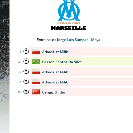
Marseille
Entraineur :
Jorge Luis Sampaoli Moya
Arkadiusz Milik
18'
Gerson Santos Da Silva
21'
Arkadiusz Milik
70'
Arkadiusz Milik
78'
Cengiz Under
85'