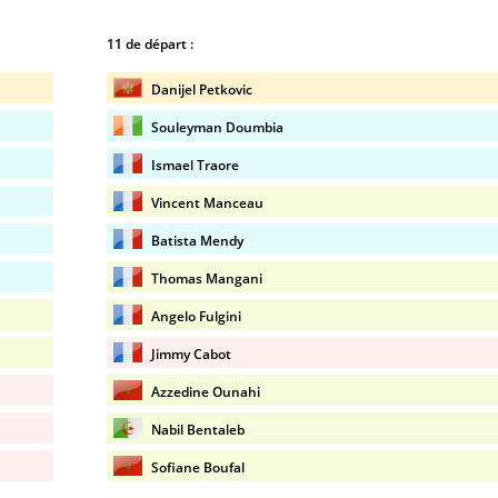
11 de départ :
Danijel Petkovic
Souleyman Doumbia
Ismael Traore
Vincent Manceau
Batista Mendy
Thomas Mangani
Angelo Fulgini
Jimmy Cabot
Azzedine Ounahi
Nabil Bentaleb
Sofiane Boufal