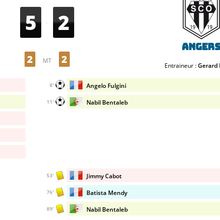
5
2
-
Anger
2
2
MT
Entraineur :
Gerard 
Angelo Fulgini
8'
Nabil Bentaleb
11'
Jimmy Cabot
53'
Batista Mendy
76'
Nabil Bentaleb
89'