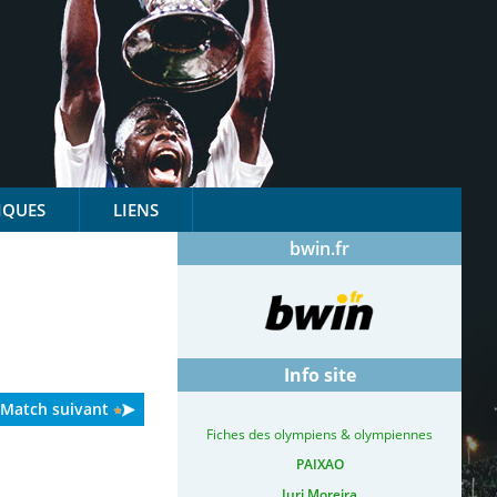
IQUES
LIENS
bwin.fr
Info site
Match suivant
Fiches des olympiens & olympiennes
PAIXAO
Iuri Moreira