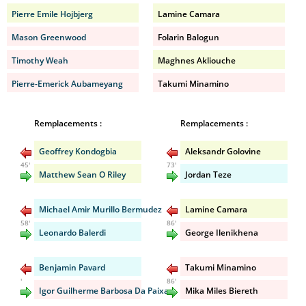
Pierre Emile Hojbjerg
Lamine Camara
Mason Greenwood
Folarin Balogun
Timothy Weah
Maghnes Akliouche
Pierre-Emerick Aubameyang
Takumi Minamino
Remplacements :
Remplacements :
Geoffrey Kondogbia
Aleksandr Golovine
45'
73'
Matthew Sean O Riley
Jordan Teze
Michael Amir Murillo Bermudez
Lamine Camara
58'
86'
Leonardo Balerdi
George Ilenikhena
Benjamin Pavard
Takumi Minamino
'
86'
Igor Guilherme Barbosa Da Paixao
Mika Miles Biereth