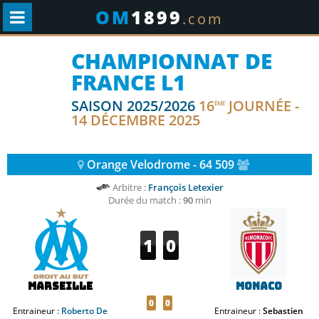
OM
1899
.com
CHAMPIONNAT DE
FRANCE L1
SAISON 2025/2026
16
JOURNÉE -
ÈME
14 DÉCEMBRE 2025
Orange Velodrome - 64 509
Arbitre :
François Letexier
Durée du match :
90
min
1
0
Marseille
Monaco
0
0
Entraineur :
Roberto De
Entraineur :
Sebastien