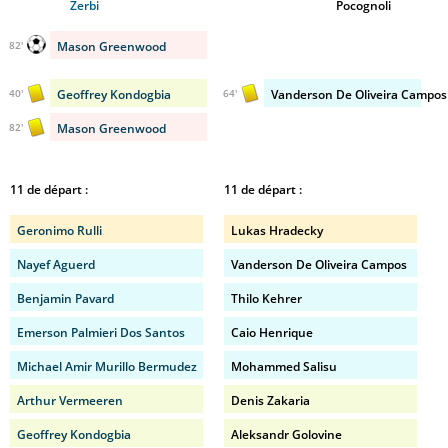
Zerbi
Pocognoli
Mason Greenwood
82'
Geoffrey Kondogbia
Vanderson De Oliveira Campos
40'
64'
Mason Greenwood
82'
11 de départ :
11 de départ :
Geronimo Rulli
Lukas Hradecky
Nayef Aguerd
Vanderson De Oliveira Campos
Benjamin Pavard
Thilo Kehrer
Emerson Palmieri Dos Santos
Caio Henrique
Michael Amir Murillo Bermudez
Mohammed Salisu
Arthur Vermeeren
Denis Zakaria
Geoffrey Kondogbia
Aleksandr Golovine