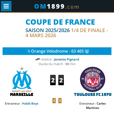
OM
1899
.com
COUPE DE FRANCE
SAISON 2025/2026
1/4 DE FINALE -
4 MARS 2026
Orange Velodrome - 63 465
Arbitre :
Jeremie Pignard
Durée du match :
90
min
2
2
Marseille
Toulouse FC 1970
1
1
Entraineur :
Habib Beye
Entraineur :
Carles
Martinez