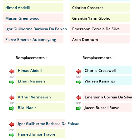
Himad Abdelli
Cristian Casseres
Mason Greenwood
Gnantin Yann Gboho
Igor Guilherme Barbosa Da Paixao
Emersonn Correia Da Silva
Pierre-Emerick Aubameyang
Aron Donnum
Remplacements :
Remplacements :
Himad Abdelli
Charlie Cresswell
45'
65'
Ethan Nwaneri
Warren Kamanzi
Arthur Vermeeren
Emersonn Correia Da Silva
58'
83'
Bilal Nadir
Jacen Russell Rowe
Igor Guilherme Barbosa Da Paixao
89'
Hamed Junior Traore