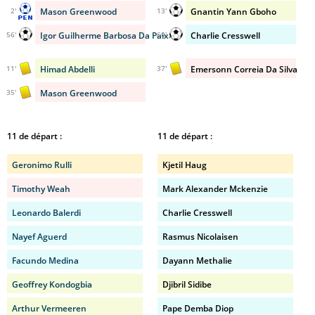
Mason Greenwood
Gnantin Yann Gboho
2'
13'
Igor Guilherme Barbosa Da Paixao
Charlie Cresswell
56'
60'
Himad Abdelli
Emersonn Correia Da Silva
11'
37'
Mason Greenwood
35'
11 de départ :
11 de départ :
Geronimo Rulli
Kjetil Haug
Timothy Weah
Mark Alexander Mckenzie
Leonardo Balerdi
Charlie Cresswell
Nayef Aguerd
Rasmus Nicolaisen
Facundo Medina
Dayann Methalie
Geoffrey Kondogbia
Djibril Sidibe
Arthur Vermeeren
Pape Demba Diop