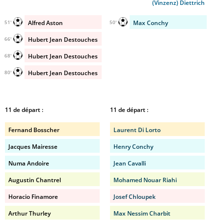
(Vinzenz) Diettrich
Alfred Aston
Max Conchy
51'
50'
Hubert Jean Destouches
66'
Hubert Jean Destouches
68'
Hubert Jean Destouches
80'
11 de départ :
11 de départ :
Fernand Bosscher
Laurent Di Lorto
Jacques Mairesse
Henry Conchy
Numa Andoire
Jean Cavalli
Augustin Chantrel
Mohamed Nouar Riahi
Horacio Finamore
Josef Chloupek
Arthur Thurley
Max Nessim Charbit