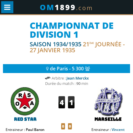
OM
1899
.com
CHAMPIONNAT DE
DIVISION 1
SAISON 1934/1935
21
JOURNÉE -
ÈME
27 JANVIER 1935
de Paris - 5 300
Arbitre :
Jean Merckx
Durée du match :
90
min
4
1
Red Star
Marseille
0
0
Entraineur :
Paul Baron
Entraineur :
Vincent