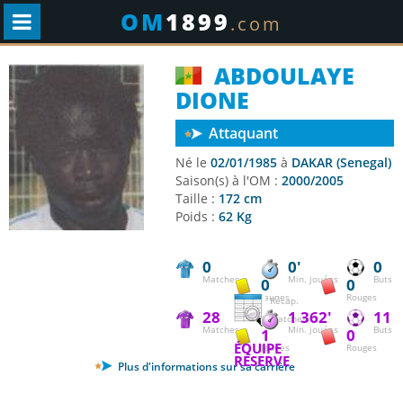
OM
1899
.com
ABDOULAYE
DIONE
Attaquant
Né le
02/01/1985
à
DAKAR (Senegal)
Saison(s) à l'OM :
2000/2005
Taille :
172 cm
Poids :
62 Kg
0
0'
0
Matches
Min. jouées
Buts
0
0
Jaunes
Rouges
Récap.
28
1 362'
11
matches
Matches
Min. jouées
Buts
1
0
ÉQUIPE
Jaunes
Rouges
RÉSERVE
Plus d'informations sur sa carrière