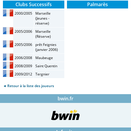
Clubs Successifs
Palmarès
2000/2005
Marseille
(Jeunes -
réserve)
2005/2006
Marseille
(Réserve)
2005/2006
prêt Feignies
(janvier 2006)
2006/2008
Maubeuge
2008/2009
Saint Quentin
2009/2012
Tergnier
◄ Retour à la liste des joueurs
bwin.fr