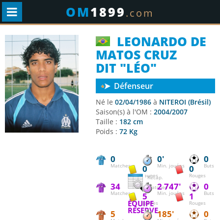
OM
1899
.com
LEONARDO DE
MATOS CRUZ
DIT "LÉO"
Défenseur
Né le
02/04/1986
à
NITEROI (Brésil)
Saison(s) à l'OM :
2004/2007
Taille :
182 cm
Poids :
72 Kg
0
0'
0
Matches
Min. jouées
Buts
0
0
Jaunes
Rouges
Récap.
34
2 747'
0
matches
Matches
Min. jouées
Buts
5
1
ÉQUIPE
Jaunes
Rouges
RÉSERVE
5
185'
0