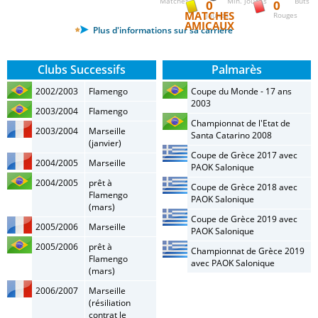
Matches
Min. jouées
Buts
0
0
MATCHES
Jaunes
Rouges
AMICAUX
Plus d'informations sur sa carrière
Clubs Successifs
Palmarès
2002/2003
Flamengo
Coupe du Monde - 17 ans
2003
2003/2004
Flamengo
Championnat de l'Etat de
2003/2004
Marseille
Santa Catarino 2008
(janvier)
Coupe de Grèce 2017 avec
2004/2005
Marseille
PAOK Salonique
2004/2005
prêt à
Coupe de Grèce 2018 avec
Flamengo
PAOK Salonique
(mars)
Coupe de Grèce 2019 avec
2005/2006
Marseille
PAOK Salonique
2005/2006
prêt à
Championnat de Grèce 2019
Flamengo
avec PAOK Salonique
(mars)
2006/2007
Marseille
(résiliation
contrat le