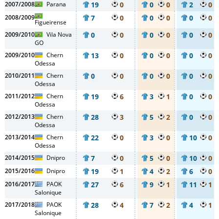
2007/2008
Parana
19
0
0
0
2
0
2008/2009
7
0
0
0
0
0
Figueirense
2009/2010
Vila Nova
0
0
0
0
0
0
GO
2009/2010
Chern
13
0
0
0
0
0
Odessa
2010/2011
Chern
0
0
0
0
0
0
Odessa
2011/2012
Chern
19
6
3
1
0
0
Odessa
2012/2013
Chern
28
3
5
2
0
0
Odessa
2013/2014
Chern
22
0
3
0
10
0
Odessa
2014/2015
Dnipro
7
0
5
0
10
0
2015/2016
Dnipro
19
1
4
2
6
0
2016/2017
PAOK
27
6
9
1
11
1
Salonique
2017/2018
PAOK
28
4
7
2
4
1
Salonique