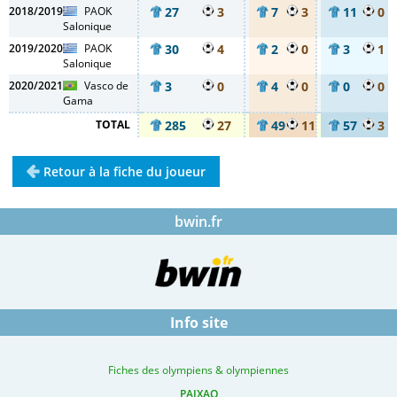
2018/2019
PAOK
27
3
7
3
11
0
Salonique
2019/2020
PAOK
30
4
2
0
3
1
Salonique
2020/2021
Vasco de
3
0
4
0
0
0
Gama
TOTAL
285
27
49
11
57
3
Retour à la fiche du joueur
bwin.fr
Info site
Fiches des olympiens & olympiennes
PAIXAO