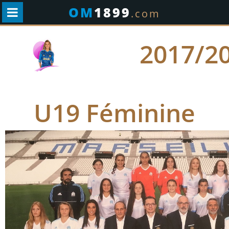
OM
1899
.com
2017/2
U19 Féminine