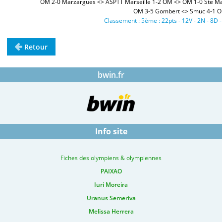
OM 2-0 Marzargues <> ASPTT Marseille 1-2 OM <> OM 1-0 Ste Ma
OM 3-5 Gombert <>
Smuc 4-1 
Classement : 5ème : 22pts - 12V - 2N - 8D 
Retour
bwin.fr
Info site
Fiches des olympiens & olympiennes
PAIXAO
Iuri Moreira
Uranus Semeriva
Melissa Herrera