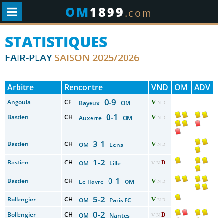
OM
1899
.com
STATISTIQUES
FAIR-PLAY
SAISON 2025/2026
Arbitre
Rencontre
VND
OM
ADV
0-9
Angoula
CF
V
Bayeux
OM
N D
0-1
Bastien
CH
V
Auxerre
OM
N D
3-1
Bastien
CH
V
OM
Lens
N D
1-2
Bastien
CH
D
OM
Lille
V N
0-1
Bastien
CH
V
Le Havre
OM
N D
5-2
Bollengier
CH
V
OM
Paris FC
N D
0-2
Bollengier
CH
D
OM
Nantes
V N