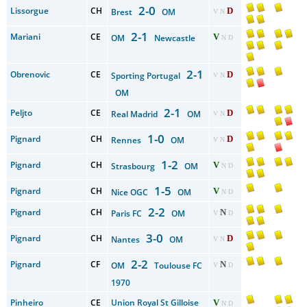
2-0
Lissorgue
CH
D
Brest
OM
V N
2-1
Mariani
CE
V
OM
Newcastle
N D
2-1
Obrenovic
CE
D
Sporting Portugal
V N
OM
2-1
Peljto
CE
D
Real Madrid
OM
V N
1-0
Pignard
CH
D
Rennes
OM
V N
1-2
Pignard
CH
V
Strasbourg
OM
N D
1-5
Pignard
CH
V
Nice OGC
OM
N D
2-2
Pignard
CH
N
Paris FC
OM
V
D
3-0
Pignard
CH
D
Nantes
OM
V N
2-2
Pignard
CF
N
OM
Toulouse FC
V
D
1970
Pinheiro
CE
Union Royal St Gilloise
V
N D