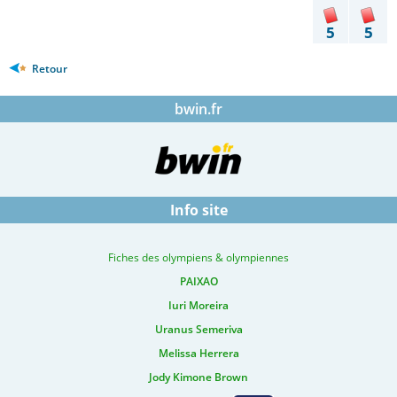
5
5
Retour
bwin.fr
Info site
Fiches des olympiens & olympiennes
PAIXAO
Iuri Moreira
Uranus Semeriva
Melissa Herrera
Jody Kimone Brown