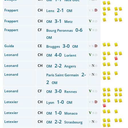
2-1
Frappart
CH
D
Lens
OM
V N
3-1
Frappart
CH
V
OM
Metz
N D
0-6
Frappart
CF
V
Bourg Peronnas
N D
OM
3-0
Guida
CE
D
Brugges
OM
V N
4-0
Leonard
CH
V
OM
Lorient
N D
2-2
Leonard
CH
N
OM
Angers
V
D
2-
Leonard
N
Paris Saint Germain
V
D
2
OM
3-0
Leonard
CF
V
OM
Rennes
N D
1-0
Letexier
CH
D
Lyon
OM
V N
1-0
Letexier
CH
V
OM
Monaco
N D
2-2
Letexier
CH
N
OM
Strasbourg
V
D