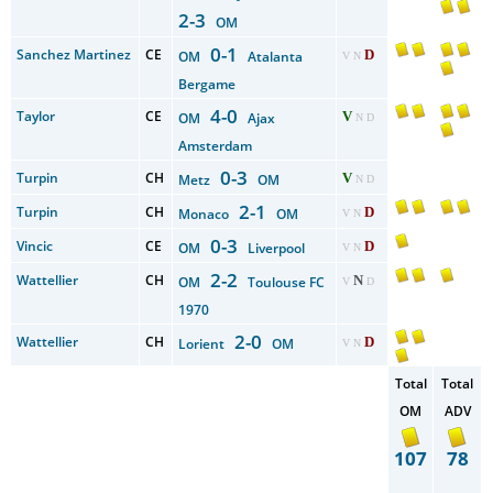
2-3
OM
0-1
Sanchez Martinez
CE
D
OM
Atalanta
V N
Bergame
4-0
Taylor
CE
V
OM
Ajax
N D
Amsterdam
0-3
Turpin
CH
V
Metz
OM
N D
2-1
Turpin
CH
D
Monaco
OM
V N
0-3
Vincic
CE
D
OM
Liverpool
V N
2-2
Wattellier
CH
N
OM
Toulouse FC
V
D
1970
2-0
Wattellier
CH
D
Lorient
OM
V N
Total
Total
OM
ADV
107
78