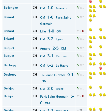
1-0
Bollengier
CH
V
OM
Auxerre
N D
1-0
Brisard
CH
V
OM
Paris Saint
N D
Germain
1-0
Brisard
CH
D
Lille
OM
V N
3-2
Brisard
CH
V
OM
Lyon
N D
2-5
Buquet
CH
V
Angers
OM
N D
3-1
Buquet
CH
V
OM
Rennes
N D
6-2
Dechepy
CH
V
OM
Le Havre
N D
0-1
Dechepy
CH
V
Toulouse FC 1970
N D
OM
3-0
Delajod
CH
V
OM
Brest
N D
5-
Delajod
CH
D
Paris Saint Germain
V N
0
OM
1-1
Delajod
CH
N
OM
Nice OGC
V
D