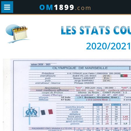
OM
1899
.com
2020/202