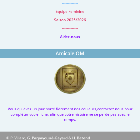
-------------
Equipe Feminine
Saison 2025/2026
-------------
Aidez-nous
Amicale OM
Vous qui avez un jour porté fièrement nos couleurs,contactez nous pour
compléter votre fiche, afin que votre histoire ne se perde pas avec le
temps.
© P. Villard, G. Parpayouné-Gayard & H. Betend