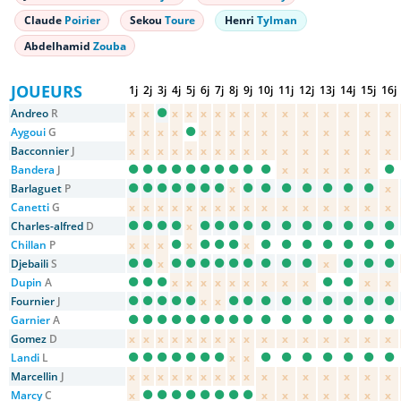
Claude
Poirier
Sekou
Toure
Henri
Tylman
Abdelhamid
Zouba
JOUEURS
1j
2j
3j
4j
5j
6j
7j
8j
9j
10j
11j
12j
13j
14j
15j
16j
Andreo
R
x
x
x
x
x
x
x
x
x
x
x
x
x
x
x
Aygoui
G
x
x
x
x
x
x
x
x
x
x
x
x
x
x
x
Bacconnier
J
x
x
x
x
x
x
x
x
x
x
x
x
x
x
x
x
Bandera
J
x
x
x
x
x
Barlaguet
P
x
x
Canetti
G
x
x
x
x
x
x
x
x
x
x
x
x
x
x
x
x
Charles-alfred
D
x
Chillan
P
x
x
x
x
x
Djebaili
S
x
x
Dupin
A
x
x
x
x
x
x
x
x
x
x
x
Fournier
J
x
x
Garnier
A
Gomez
D
x
x
x
x
x
x
x
x
x
x
x
x
x
x
x
x
Landi
L
x
x
Marcellin
J
x
x
x
x
x
x
x
x
x
x
x
x
x
x
x
x
Marcy
C
x
x
x
x
x
x
x
x