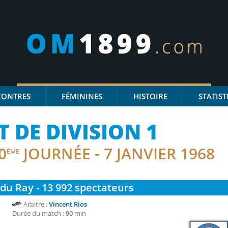
CONTRES
FÉMININES
HISTOIRE
STATIST
DE DIVISION 1
0
JOURNÉE - 7 JANVIER 1968
ÈME
du Ray - 13 992
spectateurs
Arbitre :
Vincent Rios
Durée du match :
90
min