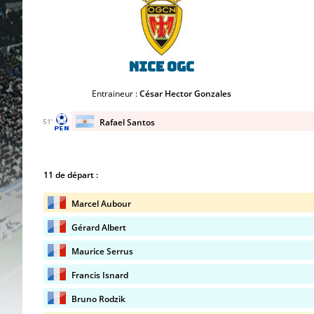
Nice OGC
Entraineur :
César Hector Gonzales
Rafael Santos
51'
11 de départ :
Marcel Aubour
Gérard Albert
Maurice Serrus
Francis Isnard
Bruno Rodzik