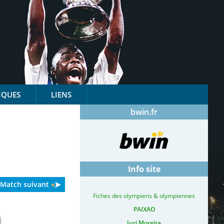
IQUES
LIENS
bwin.fr
Info site
Match suivant
Fiches des olympiens & olympiennes
PAIXAO
Iuri Moreira