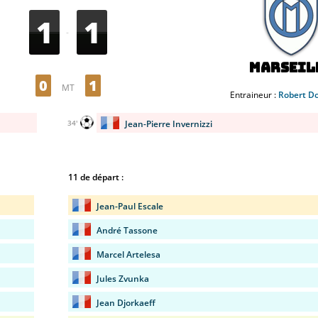
1
1
-
Marseil
0
1
MT
Entraineur :
Robert D
Jean-Pierre Invernizzi
34'
11 de départ :
Jean-Paul Escale
André Tassone
Marcel Artelesa
Jules Zvunka
Jean Djorkaeff