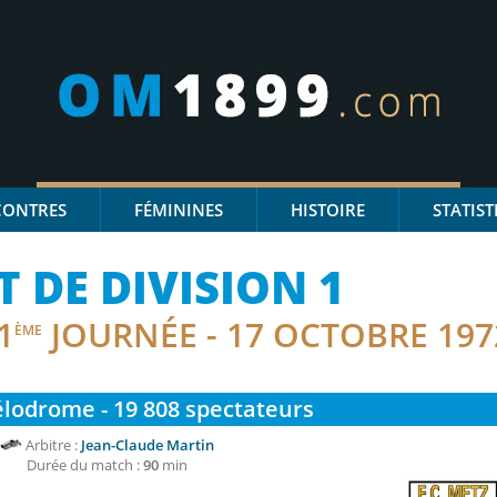
CONTRES
FÉMININES
HISTOIRE
STATIST
DE DIVISION 1
1
JOURNÉE - 17 OCTOBRE 197
ÈME
lodrome - 19 808
spectateurs
Arbitre :
Jean-Claude Martin
Durée du match :
90
min