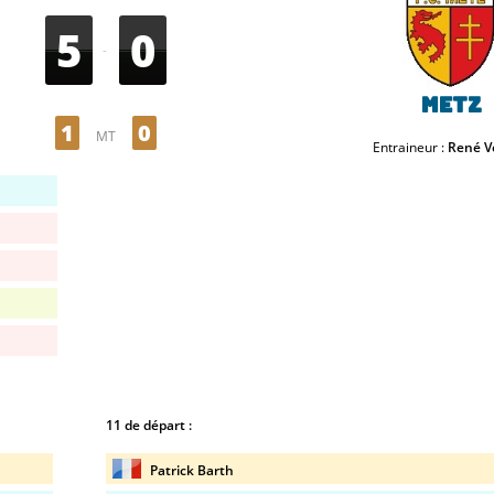
5
0
-
Metz
1
0
MT
Entraineur :
René V
11 de départ :
Patrick Barth