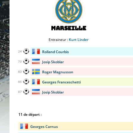
Marseille
Entraineur :
Kurt Linder
Rolland Courbis
24'
Josip Skoblar
73'
Roger Magnusson
83'
Georges Franceschetti
85'
Josip Skoblar
87'
11 de départ :
Georges Carnus