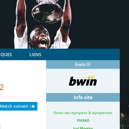
IQUES
LIENS
bwin.fr
2
Info site
Match suivant
Fiches des olympiens & olympiennes
PAIXAO
Iuri Moreira