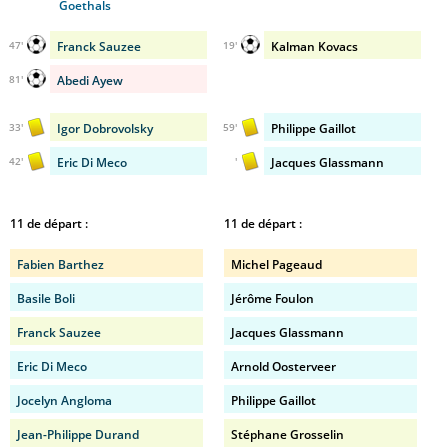
Goethals
Franck Sauzee
Kalman Kovacs
47'
19'
Abedi Ayew
81'
Igor Dobrovolsky
Philippe Gaillot
33'
59'
Eric Di Meco
Jacques Glassmann
42'
'
11 de départ :
11 de départ :
Fabien Barthez
Michel Pageaud
Basile Boli
Jérôme Foulon
Franck Sauzee
Jacques Glassmann
Eric Di Meco
Arnold Oosterveer
Jocelyn Angloma
Philippe Gaillot
Jean-Philippe Durand
Stéphane Grosselin