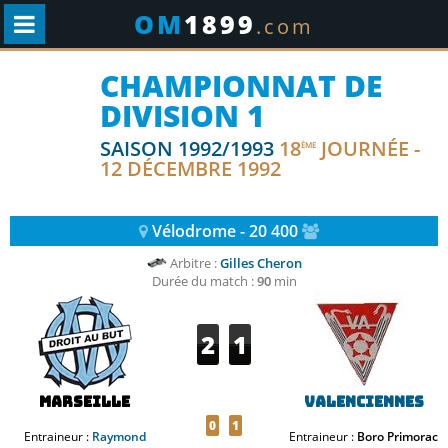
OM
1899
.com
CHAMPIONNAT DE
DIVISION 1
SAISON 1992/1993
18
JOURNÉE -
ÈME
12 DÉCEMBRE 1992
Vélodrome - 20 400
Arbitre :
Gilles Cheron
Durée du match :
90
min
2
1
Marseille
Valenciennes
0
1
Entraineur :
Raymond
Entraineur :
Boro Primorac