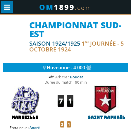
OM
1899
.com
CHAMPIONNAT SUD-
EST
SAISON 1924/1925
1
JOURNÉE - 5
ÈRE
OCTOBRE 1924
Huveaune - 4 000
Arbitre :
Boudet
Durée du match :
90
min
7
1
Marseille
Saint Raphaël
2
1
Entraineur :
André