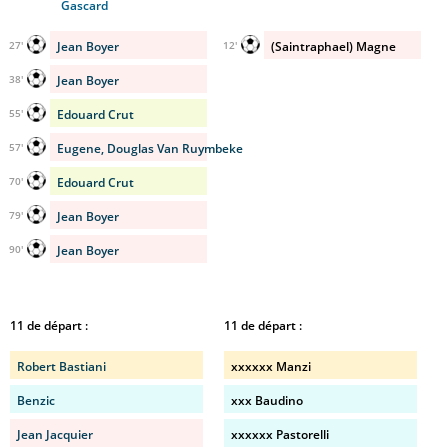
Gascard
Jean Boyer
(Saintraphael) Magne
27'
12'
Jean Boyer
38'
Edouard Crut
55'
Eugene, Douglas Van Ruymbeke
57'
Edouard Crut
70'
Jean Boyer
79'
Jean Boyer
90'
11 de départ :
11 de départ :
Robert Bastiani
xxxxxx Manzi
Benzic
xxx Baudino
Jean Jacquier
xxxxxx Pastorelli