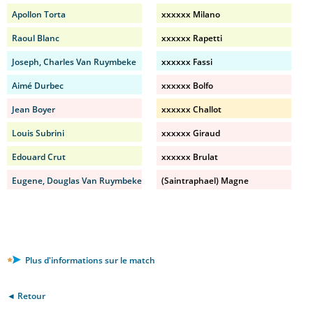
Apollon Torta
xxxxxx Milano
Raoul Blanc
xxxxxx Rapetti
Joseph, Charles Van Ruymbeke
xxxxxx Fassi
Aimé Durbec
xxxxxx Bolfo
Jean Boyer
xxxxxx Challot
Louis Subrini
xxxxxx Giraud
Edouard Crut
xxxxxx Brulat
Eugene, Douglas Van Ruymbeke
(Saintraphael) Magne
Plus d'informations sur le match
◄ Retour