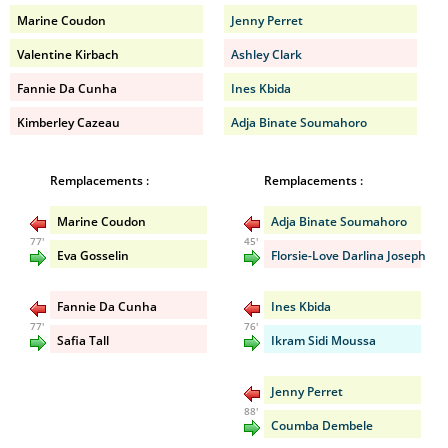
Marine Coudon
Jenny Perret
Valentine Kirbach
Ashley Clark
Fannie Da Cunha
Ines Kbida
Kimberley Cazeau
Adja Binate Soumahoro
Remplacements :
Remplacements :
Marine Coudon
Adja Binate Soumahoro
77'
45'
Eva Gosselin
Florsie-Love Darlina Joseph
Fannie Da Cunha
Ines Kbida
77'
76'
Safia Tall
Ikram Sidi Moussa
Jenny Perret
88'
Coumba Dembele