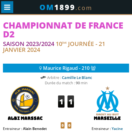
OM
1899
.com
CHAMPIONNAT DE FRANCE
D2
SAISON 2023/2024
10
JOURNÉE - 21
ÈME
JANVIER 2024
Maurice Rigaud - 210
Arbitre :
Camille Le Blanc
Durée du match :
90
min
1
1
Albi Marssac
Marseille
0
0
Entraineur :
Alain Benedet
Entraineur :
Yacine