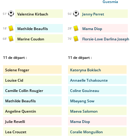
Guesmia
Valentine Kirbach
Jenny Perret
51'
56'
Mathilde Beaufils
Mama Diop
18'
28'
Marine Coudon
Florsie-Love Darlina Joseph
68'
76'
11 de départ :
11 de départ :
Solene Froger
Kateryna Boklach
Louise Cid
Annaelle Tchakounte
Camille Collin Rougier
Coline Gouineau
Mathilde Beaufils
Mbayang Sow
Angeline Quentin
Maeva Salomon
Julie Revelli
Mama Diop
Lea Crouzet
Coralie Monguillon