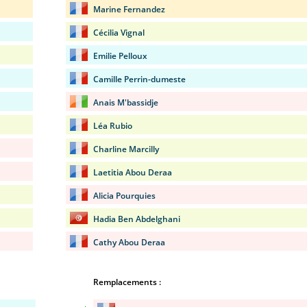
Marine Fernandez
Cécilia Vignal
Emilie Pelloux
Camille Perrin-dumeste
Anais M'bassidje
Léa Rubio
Charline Marcilly
Laetitia Abou Deraa
Alicia Pourquies
Hadia Ben Abdelghani
Cathy Abou Deraa
Remplacements :