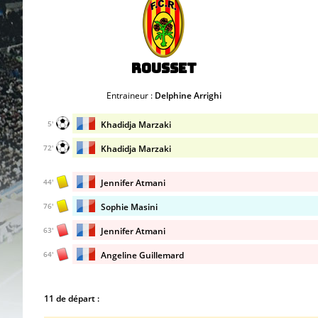
Rousset
Entraineur :
Delphine Arrighi
Khadidja Marzaki
5'
Khadidja Marzaki
72'
Jennifer Atmani
44'
Sophie Masini
76'
Jennifer Atmani
63'
Angeline Guillemard
64'
11 de départ :