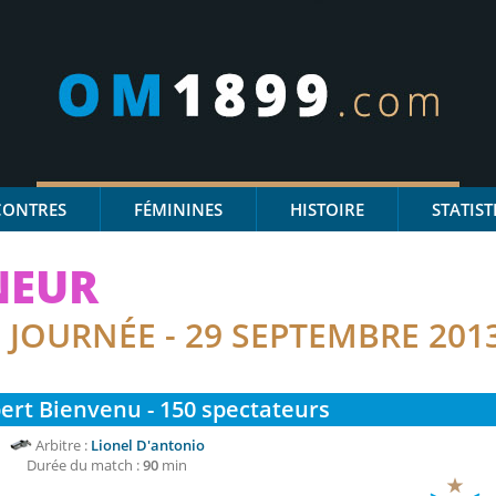
CONTRES
FÉMININES
HISTOIRE
STATIST
NEUR
JOURNÉE - 29 SEPTEMBRE 201
E
ert Bienvenu - 150
spectateurs
Arbitre :
Lionel D'antonio
Durée du match :
90
min