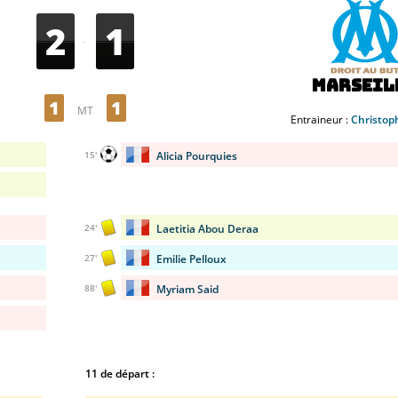
2
1
-
Marseil
1
1
MT
Entraineur :
Christop
Alicia Pourquies
15'
Laetitia Abou Deraa
24'
Emilie Pelloux
27'
Myriam Said
88'
11 de départ :