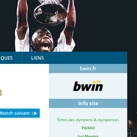
IQUES
LIENS
bwin.fr
3
Info site
Match suivant
Fiches des olympiens & olympiennes
PAIXAO
Iuri Moreira