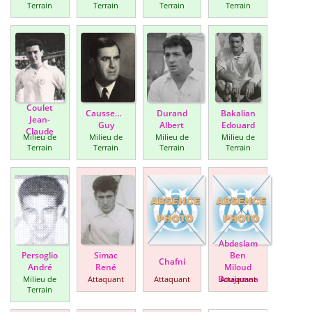
Terrain
Terrain
Terrain
Terrain
Coulet
Caussemille
Durand
Bakalian
Jean-
Guy
Albert
Edouard
Claude
Milieu de
Milieu de
Milieu de
Milieu de
Terrain
Terrain
Terrain
Terrain
Abdeslam
Persoglio
Simac
Ben
Chafni
André
René
Miloud
Boujamaa
Milieu de
Attaquant
Attaquant
Attaquant
Terrain