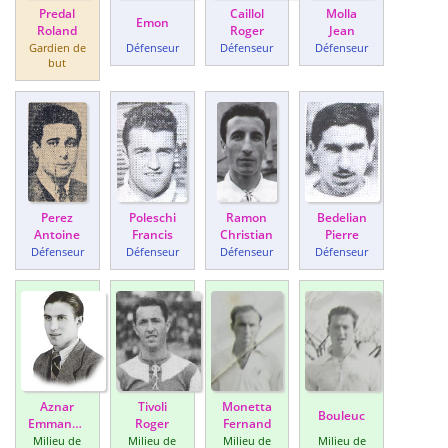
Predal
Caillol
Molla
Emon
Roland
Roger
Jean
Gardien de
Défenseur
Défenseur
Défenseur
but
Perez
Poleschi
Ramon
Bedelian
Antoine
Francis
Christian
Pierre
Défenseur
Défenseur
Défenseur
Défenseur
Aznar
Tivoli
Monetta
Bouleuc
Emmanuel
Roger
Fernand
Milieu de
Milieu de
Milieu de
Milieu de