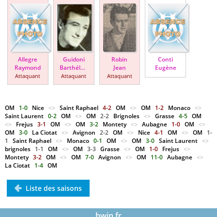
Allegre
Guidoni
Robin
Conti
Raymond
Barthélemy
Jean
Eugène
Attaquant
Attaquant
Attaquant
OM
1-0
Nice
<>
Saint Raphael
4-2
OM
<>
OM
1-2
Monaco
<>
Saint Laurent
0-2
OM
<>
OM
2-2
Brignoles
<>
Grasse
4-5
OM
<>
Frejus
3-1
OM
<>
OM
3-2
Montety
<>
Aubagne
1-0
OM
<>
OM
3-0
La Ciotat
<>
Avignon
2-2
OM
<>
Nice
4-1
OM
<>
OM
1-
1
Saint Raphael
<>
Monaco
0-1
OM
<>
OM
3-0
Saint Laurent
<>
brignoles
1-1
OM
<>
OM
3-3
Grasse
<>
OM
1-0
Frejus
<>
Montety
3-2
OM
<>
OM
7-0
Avignon
<>
OM
11-0
Aubagne
<>
La Ciotat
1-4
OM
Liste des saisons
bwin.fr