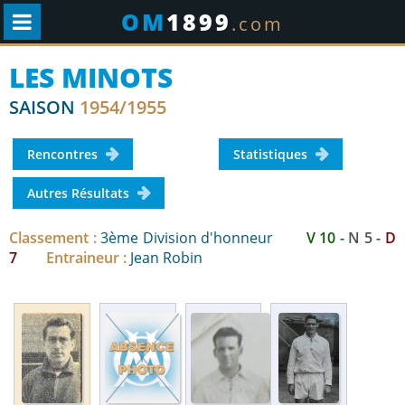
OM
1899
.com
LES MINOTS
SAISON
1954/1955
Rencontres
Statistiques
Autres Résultats
Classement :
3ème Division d'honneur
V 10
-
N 5
-
D
7
Entraineur :
Jean Robin