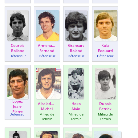
Courbis
Armenante
Gransart
Kula
Rolland
Fernand
Roland
Edouard
Défenseur
Défenseur
Défenseur
Défenseur
Lopez
Albaladejo
Hoko
Dubois
Jean-
Michel
Alain
Patrick
Pierre
Défenseur
Milieu de
Milieu de
Milieu de
Terrain
Terrain
Terrain