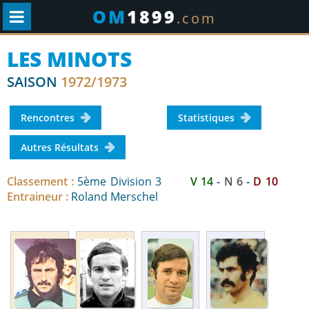
OM
1899
.com
LES MINOTS
SAISON
1972/1973
Rencontres
Statistiques
Autres Résultats
Classement :
5ème Division 3
V 14
-
N 6
-
D 10
Entraineur :
Roland Merschel