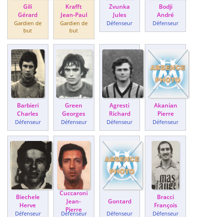
Gili
Krafft
Zvunka
Bodji
Gérard
Jean-Paul
Jules
André
Gardien de
Gardien de
Défenseur
Défenseur
but
but
Barbieri
Green
Agresti
Akanian
Charles
Georges
Richard
Pierre
Défenseur
Défenseur
Défenseur
Défenseur
Cuccaroni
Biechele
Bracci
Jean-
Gontard
Herve
François
Pierre
Défenseur
Défenseur
Défenseur
Défenseur