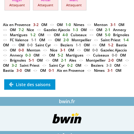
Attaquant
Attaquant
Attaquant
Aix en Provence
3-2
OM
<>
OM
1-0
Nimes
<>
Menton
3-1
OM
<>
OM
7-2
Nice
<>
Gazelec Ajaccio
1-3
OM
<>
OM
2-1
Annecy
<>
Martigues
1-2
OM
<>
OM
4-0
Cuiseaux
<>
OM
5-0
Brignoles
<>
FC Valence
1-1
OM
<>
OM
2-0
Montpellier
<>
Saint Priest
1-4
OM
<>
OM
0-0
Saint Cyr
<>
Beziers
1-1
OM
<>
OM
1-2
Bastia
<>
OM
0-0
Menton
<>
Nice
3-1
OM
<>
OM
0-0
Gazelec Ajaccio
<>
Annecy
0-3
OM
<>
OM
5-2
Martigues
<>
Cuiseaux
0-0
OM
<>
Brignoles
5-1
OM
<>
OM
2-1
Ales
<>
Montpellier
2-0
OM
<>
OM
3-2
Saint Priest
<>
Saint Cyr
0-2
OM
<>
Beziers
3-3
OM
<>
Bastia
3-0
OM
<>
OM
0-1
Aix en Provence
<>
Nimes
3-1
OM
Liste des saisons
bwin.fr