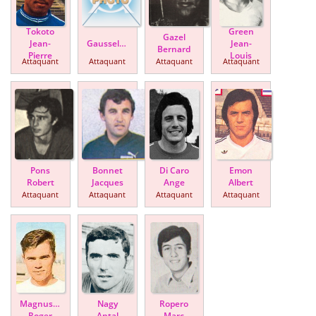
Tokoto
Green
Gazel
Jean-
Gausselan
Jean-
Bernard
Pierre
Louis
Attaquant
Attaquant
Attaquant
Attaquant
Pons
Bonnet
Di Caro
Emon
Robert
Jacques
Ange
Albert
Attaquant
Attaquant
Attaquant
Attaquant
Magnusson
Nagy
Ropero
Roger
Antal
Marc