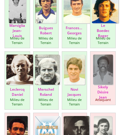
Marsiglia
Le
Buigues
Franceschetti
Jean-
Boedec
Robert
Georges
Louis
Roger
Milieu de
Milieu de
Milieu de
Milieu de
Terrain
Terrain
Terrain
Terrain
Sikely
Leclercq
Merschel
Novi
Désire
Daniel
Roland
Jacques
Jean
Milieu de
Milieu de
Milieu de
Attaquant
Terrain
Terrain
Terrain