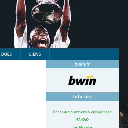
IQUES
LIENS
bwin.fr
Info site
Fiches des olympiens & olympiennes
PAIXAO
Iuri Moreira