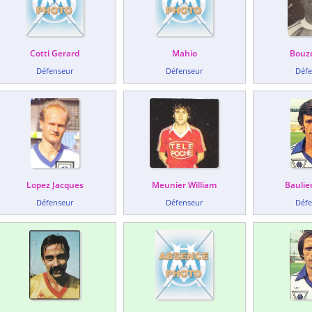
Cotti Gerard
Mahio
Bouze
Défenseur
Défenseur
Défe
Lopez Jacques
Meunier William
Baulie
Défenseur
Défenseur
Défe