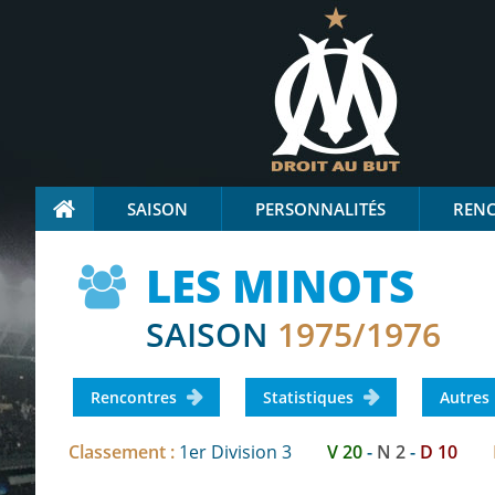
SAISON
PERSONNALITÉS
REN
LES MINOTS
SAISON
1975/1976
Rencontres
Statistiques
Autres
Classement :
1er Division 3
V 20
-
N 2
-
D 10