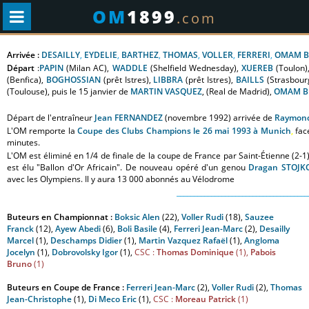
OM
1899
.com
Arrivée :
DESAILLY
,
EYDELIE
,
BARTHEZ
,
THOMAS
,
VOLLER
,
FERRERI
,
OMAM B
Départ
:
PAPIN
(Milan AC),
WADDLE
(Shelfield Wednesday),
XUEREB
(Toulon)
(Benfica),
BOGHOSSIAN
(prêt Istres),
LIBBRA
(prêt Istres),
BAILLS
(Strasbour
(Toulouse), puis le 15 janvier de
MARTIN VASQUEZ
,
(Real de Madrid),
OMAM B
Départ de l'entraîneur
Jean FERNANDEZ
(novembre 1992) arrivée de
Raymon
L'OM remporte la
Coupe des Clubs Champions le 26 mai 1993 à Munich
,
fac
minutes.
L'OM est éliminé en 1/4 de finale de la coupe de France par Saint-Étienne (2-
est élu "Ballon d'Or Africain". De nouveau opéré d'un genou
Dragan STOJK
avec les Olympiens. Il y aura 13 000 abonnés au Vélodrome
______________________________________
Buteurs en Championnat :
Boksic Alen
(22),
Voller Rudi
(18),
Sauzee
Franck
(12),
Ayew Abedi
(6),
Boli Basile
(4),
Ferreri Jean-Marc
(2),
Desailly
Marcel
(1),
Deschamps Didier
(1),
Martin Vazquez Rafaël
(1),
Angloma
Jocelyn
(1),
Dobrovolsky Igor
(1),
CSC :
Thomas Dominique
(1),
Pabois
Bruno
(1)
Buteurs en Coupe de France :
Ferreri Jean-Marc
(2),
Voller Rudi
(2),
Thomas
Jean-Christophe
(1),
Di Meco Eric
(1),
CSC :
Moreau Patrick
(1)