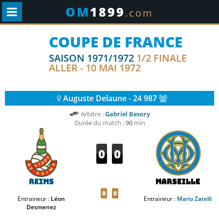
OM
1899
.com
COUPE DE FRANCE
SAISON 1971/1972
1/2 FINALE
ALLER - 10 MAI 1972
Auguste Delaune - 24 987
Arbitre :
Gabriel Besory
Durée du match :
90
min
0
0
Reims
Marseille
0
0
Entraineur :
Léon
Entraineur :
Mario Zatelli
Desmenez